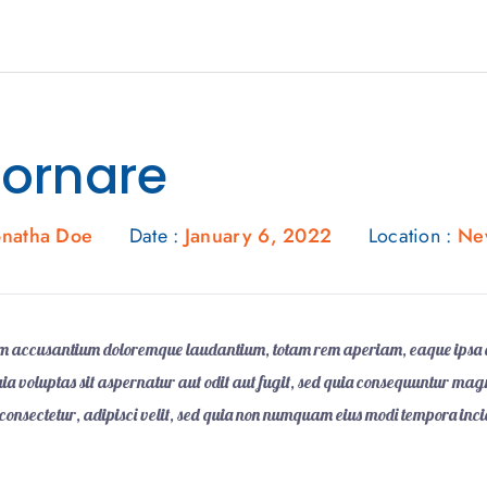
 ornare
onatha Doe
Date :
January 6, 2022
Location :
Ne
atem accusantium doloremque laudantium, totam rem aperiam, eaque ipsa qu
a voluptas sit aspernatur aut odit aut fugit, sed quia consequuntur magn
, consectetur, adipisci velit, sed quia non numquam eius modi tempora i