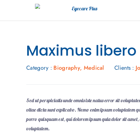
Maximus libero
Category :
Biography
,
Medical
Clients :
J
Sed ut perspiciatis unde omnis iste natus error sit volupt
vitae dicta sunt explicabo. Nemo enim ipsam voluptatem qui
porro quisquam est, qui dolorem ipsum quia dolor sit amet
voluptatem.