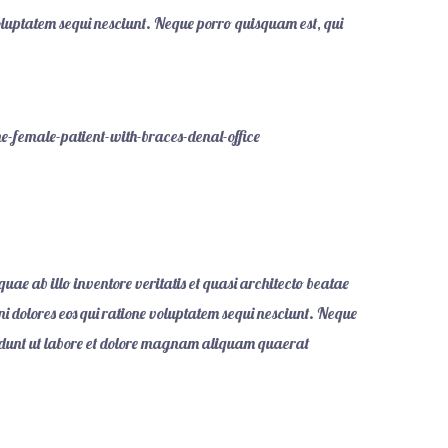
oluptatem sequi nesciunt. Neque porro quisquam est, qui
ae ab illo inventore veritatis et quasi architecto beatae
i dolores eos qui ratione voluptatem sequi nesciunt. Neque
ncidunt ut labore et dolore magnam aliquam quaerat