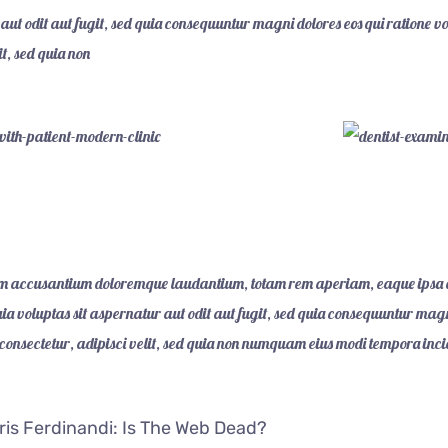
ut odit aut fugit, sed quia consequuntur magni dolores eos qui ratione v
it, sed quia non
atem accusantium doloremque laudantium, totam rem aperiam, eaque ipsa qu
a voluptas sit aspernatur aut odit aut fugit, sed quia consequuntur magn
, consectetur, adipisci velit, sed quia non numquam eius modi tempora i
is Ferdinandi: Is The Web Dead?