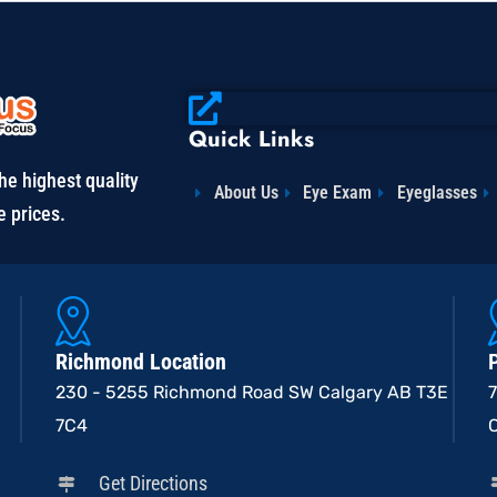
Quick Links
he highest quality
About Us
Eye Exam
Eyeglasses
e prices.
Richmond Location
230 - 5255 Richmond Road SW Calgary AB T3E
7
7C4
Get Directions