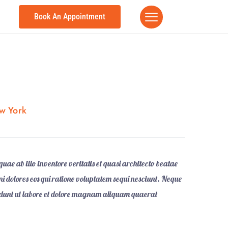
Book An Appointment
w York
ae ab illo inventore veritatis et quasi architecto beatae
i dolores eos qui ratione voluptatem sequi nesciunt. Neque
ncidunt ut labore et dolore magnam aliquam quaerat