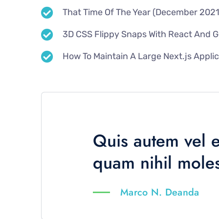
That Time Of The Year (December 2021
3D CSS Flippy Snaps With React And 
How To Maintain A Large Next.js Appli
Quis autem vel e
quam nihil moles
Marco N. Deanda